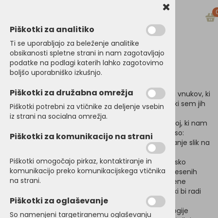
Piškotki za analitiko
Ti se uporabljajo za beleženje analitike
obsikanosti spletne strani in nam zagotavljajo
podatke na podlagi katerih lahko zagotovimo
Vizija
boljšo uporabniško izkušnjo.
Dedkova delavnica
Piškotki za družabna omrežja
Dedkova delavnica
, je nastala na pobudo mojih vnukov, ki
so znova in znova želeli izdelke po njihovih željah, ki sem jih
Piškotki potrebni za vtičnike za deljenje vsebin
jim izdeloval.
iz strani na socialna omrežja.
V
dedkovi delavnici
imamo tudi laserski CNC stroj, ki nam
omogoča izdelavo najrazličnejših izdelkov. Izdelki so:
Piškotki za komunikacijo na strani
sestavljanke za igro ali učenje, razna darila, graviranje slik na
les in še mnogo drugih izdelkov .
Piškotki omogočajo pirkaz, kontaktiranje in
Vizija
Dedkove delavnice
, specializirane za lasersko
komunikacijo preko komunikacijskega vtičnika
izdelovanje sestavljank, je ustvariti unikatno linijo lesenih
na strani.
sestavljank z uporabo laserskega izrezovanja. Lesene
sestavljanke so namenjene otrokom in odraslim, ki bi radi
Piškotki za oglaševanje
preživeli prosti čas na kreativen in zabaven način.
Dedkova delavnica
uporablja najnovejše tehnologije
So namenjeni targetiranemu oglaševanju