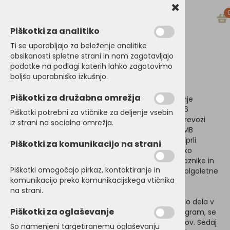
Piškotki za analitiko
Ti se uporabljajo za beleženje analitike
obsikanosti spletne strani in nam zagotavljajo
podatke na podlagi katerih lahko zagotovimo
Dedkova delavnica
boljšo uporabniško izkušnjo.
Piškotki za družabna omrežja
Po mnogih letih dela sem se odločil, da svoje znanje
uporabim v svojem podjetju in zato smo leta 2006
Piškotki potrebni za vtičnike za deljenje vsebin
ustanovili podjetje
Abctour d.o.o
.. Začeli smo z prevozi
iz strani na socialna omrežja.
oseb, in najemom vozil. 2007 smo kupili prvi novi MB
Tourismo, ki je prišel na naš trg. Leta 2008 smo odprli
Piškotki za komunikacijo na strani
turistično agencijo
. V podjetju so zaposleni visoko
kvalificirani kadri na področju organizacije, naše voznike in
Piškotki omogočajo pirkaz, kontaktiranje in
turistične delavce pa odlikujejo profesionalnost, dolgoletne
komunikacijo preko komunikacijskega vtičnika
iskušnje in posluh za potnike.
na strani.
Leta 2020 med epidemijo, ker zaradi ukrepov ni bilo dela v
Piškotki za oglaševanje
turizmu, sem se odločil, da odpremo dodaten program, se
delno preusmerimo na izdelavo lesenih eko izdelkov. Sedaj
So namenjeni targetiranemu oglaševanju