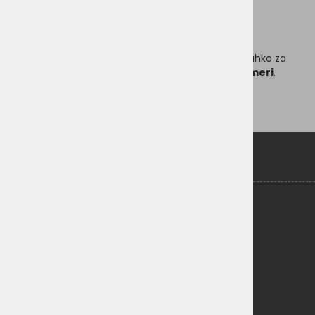
širina: 30 cm
višina: 28 cm
Če želite poštevanko podariti kot osebno darilo, lahko za
manjše doplačilo
naročite izdelavo napisa po meri
.
Nekaj o lesu:
pomen lesa
Kontaktirajte nas
Naslov:
Celovška 69, 1000 Ljubljana
Phone:
041 661 250
Email:
dedek@dedkova-delavnica.si