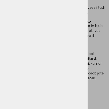
plošči
Lesena poštevanka je praktično darilo, ki ga bodo veseli tudi
starši ter primerna za didaktični pripomoček v šoli.
Učenje množenja in deljenja z leseno poštevanko
Poštevanka
je nujno in osnovno znanje za vsakogar in kljub
sodobnim pripomočkom, ki so nam na voljo in pri roki ves
čas, je precej uporabna tudi pri mnogih vsakodnevnih
opravilih.
Lesena poštevanka za zlaganje na ploščo
S tem pripomočkom bo učenje
poštevanke
veliko bolj
zabavno. Na voljo sta dve različici -
plošča z rezultati
,
kamor zlagate koščke z računi, ali
plošča z računi
, kamor
zlagate koščke z rezultati. Pomerite se lahko tudi v
hitrostnem računanju ali pa
leseno poštevanko
uporabljate
zgolj kot učni pripomoček v
3. razredu osnovne šole
.
Mere plošče z rezultati:
širina: 30 cm
višina: 23 cm
Mere plošče z računi: