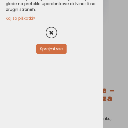
glede na pretekle uporabnikove aktvinosti na
drugih straneh.
Kaj so piškotki?
Sprejmi vse
Množenje in deljenje –
Poštevanka-plošča za
zlaganje
Učenje množenja in deljenja z leseno poštevanko,
kjer je vsaka ploščica lepo oblikovana za lažje