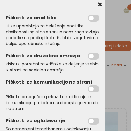
Piškotki za analitiko
Ti se uporabljajo za beleženje analitike
obsikanosti spletne strani in nam zagotavljajo
podatke na podlagi katerih lahko zagotovimo
boljšo uporabniško izkušnjo.
Kategorije izdelkov
Filtriraj izdelke
Piškotki za družabna omrežja
Piškotki potrebni za vtičnike za deljenje vsebin
Razvrsti po:
ceni
nazivu
iz strani na socialna omrežja.
Piškotki za komunikacijo na strani
Darila
Piškotki omogočajo pirkaz, kontaktiranje in
komunikacijo preko komunikacijskega vtičnika
na strani.
Piškotki za oglaševanje
So namenjeni targetiranemu oglaševanju